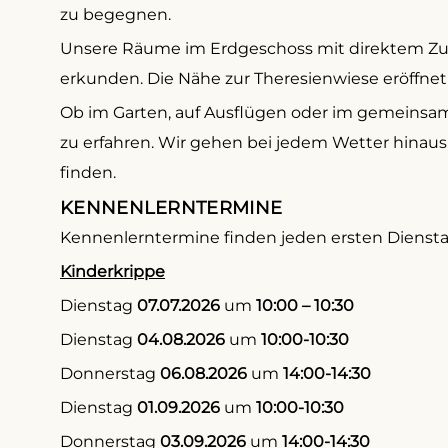
zu begegnen.
Unsere Räume im Erdgeschoss mit direktem Zuga
erkunden. Die Nähe zur Theresienwiese eröffn
Ob im Garten, auf Ausflügen oder im gemeinsam
zu erfahren. Wir gehen bei jedem Wetter hinaus,
finden.
KENNENLERNTERMINE
Kennenlerntermine finden jeden ersten Diensta
Kinderkrippe
Dienstag
07.07.2026
um
10:00 – 10:30
Dienstag
04.08.2026
um
10:00-10:30
Donnerstag
06.08.2026
um
14:00-14:30
Dienstag
01.09.2026
um
10:00-10:30
Donnerstag
03.09.2026
um
14:00-14:30