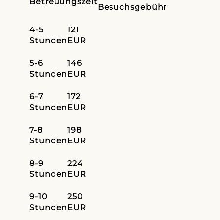
Betreuungszeit
Besuchsgebühr
4-5
121
Stunden
EUR
5-6
146
Stunden
EUR
6-7
172
Stunden
EUR
7-8
198
Stunden
EUR
8-9
224
Stunden
EUR
9-10
250
Stunden
EUR